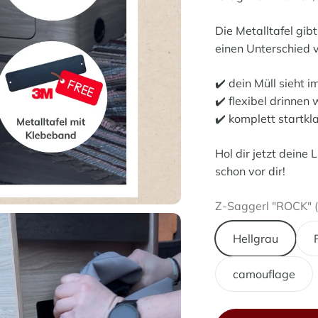
Die Metalltafel gib
einen Unterschied 
✔️ dein Müll sieht 
✔️ flexibel drinnen
✔️ komplett startkl
Hol dir jetzt deine
schon vor dir!
Z-Saggerl "ROCK" (
Hellgrau
camouflage