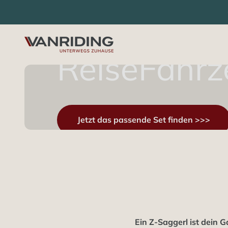
FÜR ALLE, DIE SICH UNTERWEGS WIE Z
Zum Inhalt springen
vanriding-shop
Jetzt das passende Set finden >>>
Ein Z-Saggerl ist dein 