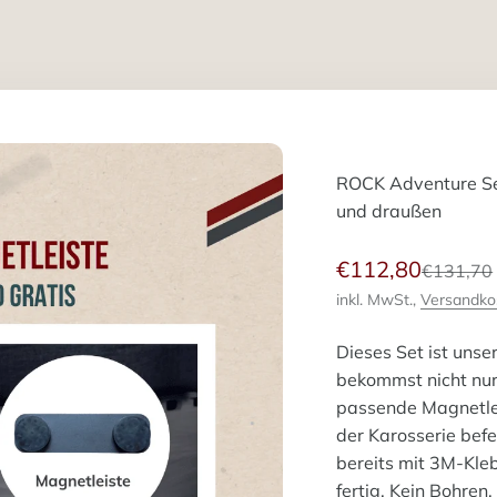
ROCK Adventure Set
und draußen
Angebot
€112,80
Reguläre
€131,70
inkl. MwSt.,
Versandko
Dieses Set ist unse
bekommst nicht nur
passende Magnetlei
der Karosserie befe
bereits mit 3M-Kle
fertig. Kein Bohren