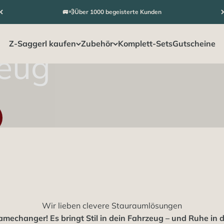
UHAUSE FÜHLEN WOLLEN
🚐💨Über 1000 begeisterte Kunden
Z-Saggerl kaufen
Zubehör
Komplett-Sets
Gutscheine
Wir lieben clevere Stauraumlösungen
Gamechanger! Es bringt Stil in dein Fahrzeug – und Ruhe in 