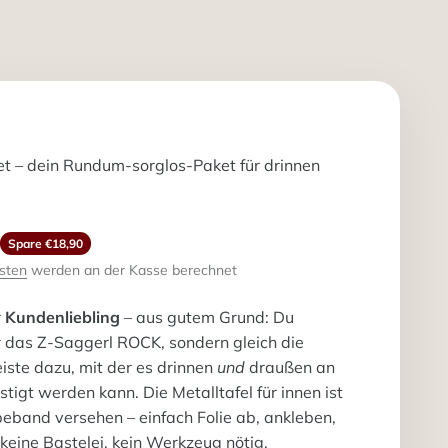
 – dein Rundum-sorglos-Paket für drinnen
r Preis
Spare €18,90
sten
werden an der Kasse berechnet
r
Kundenliebling
– aus gutem Grund: Du
 das Z-Saggerl ROCK, sondern gleich die
ste dazu, mit der es drinnen
und
draußen an
stigt werden kann. Die Metalltafel für innen ist
beband versehen – einfach Folie ab, ankleben,
, keine Bastelei, kein Werkzeug nötig.